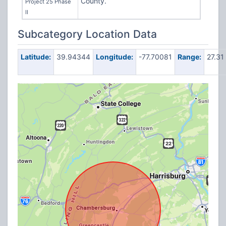
County.
Project 25 Phase
II
Subcategory Location Data
Latitude:
39.94344
Longitude:
-77.70081
Range:
27.31