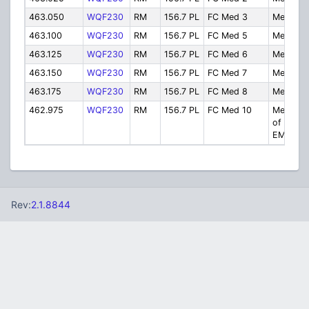
463.050
WQF230
RM
156.7 PL
FC Med 3
Med 3
463.100
WQF230
RM
156.7 PL
FC Med 5
Med 5
463.125
WQF230
RM
156.7 PL
FC Med 6
Med 6
463.150
WQF230
RM
156.7 PL
FC Med 7
Med 7
463.175
WQF230
RM
156.7 PL
FC Med 8
Med 8
462.975
WQF230
RM
156.7 PL
FC Med 10
Med 10 (
of count
EMS)
Rev:
2.1.8844