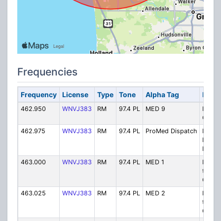
Frequencies
Frequency
License
Type
Tone
Alpha Tag
Descr
462.950
WNVJ383
RM
97.4 PL
MED 9
Medic
Contr
462.975
WNVJ383
RM
97.4 PL
ProMed Dispatch
EMS: 
Med
Dispa
463.000
WNVJ383
RM
97.4 PL
MED 1
Param
to-Hos
Comm
463.025
WNVJ383
RM
97.4 PL
MED 2
Param
to-Hos
Comm