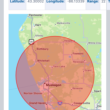
Latitude:
43.30002
Longitude:
-86.13339
Range:
22
T