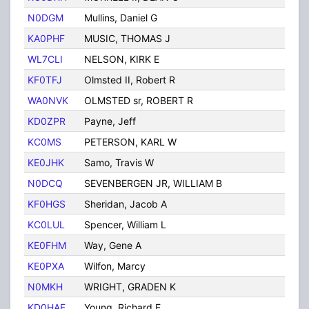
N0DGM
Mullins, Daniel G
Des
KA0PHF
MUSIC, THOMAS J
DE
WL7CLI
NELSON, KIRK E
Des
KF0TFJ
Olmsted II, Robert R
Des
WA0NVK
OLMSTED sr, ROBERT R
DE
KD0ZPR
Payne, Jeff
Des
KC0MS
PETERSON, KARL W
DE
KE0JHK
Samo, Travis W
Des
N0DCQ
SEVENBERGEN JR, WILLIAM B
DE
KF0HGS
Sheridan, Jacob A
Des
KC0LUL
Spencer, William L
Des
KE0FHM
Way, Gene A
Des
KE0PXA
Wilfon, Marcy
Des
N0MKH
WRIGHT, GRADEN K
DE
KD0HAF
Young, Richard E
Des