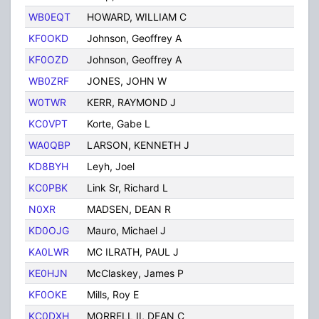
WB0EQT
HOWARD, WILLIAM C
PL
KF0OKD
Johnson, Geoffrey A
Des
KF0OZD
Johnson, Geoffrey A
Des
WB0ZRF
JONES, JOHN W
Ple
W0TWR
KERR, RAYMOND J
Des
KC0VPT
Korte, Gabe L
Des
WA0QBP
LARSON, KENNETH J
DE
KD8BYH
Leyh, Joel
Des
KC0PBK
Link Sr, Richard L
DE
N0XR
MADSEN, DEAN R
Des
KD0OJG
Mauro, Michael J
Des
KA0LWR
MC ILRATH, PAUL J
DE
KE0HJN
McClaskey, James P
Des
KF0OKE
Mills, Roy E
Des
KC0DXH
MORRELL II, DEAN C
Des