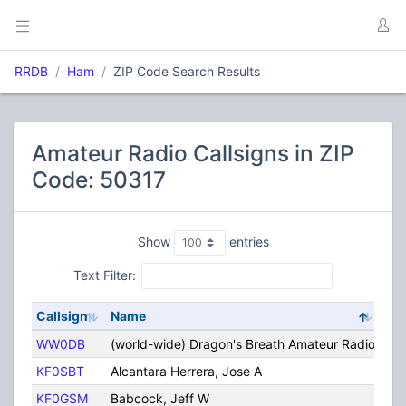
RRDB
Ham
ZIP Code Search Results
Amateur Radio Callsigns in ZIP
Code: 50317
Show
entries
Text Filter:
Callsign
Name
Cit
WW0DB
(world-wide) Dragon's Breath Amateur Radio
Des
KF0SBT
Alcantara Herrera, Jose A
Des
KF0GSM
Babcock, Jeff W
Des