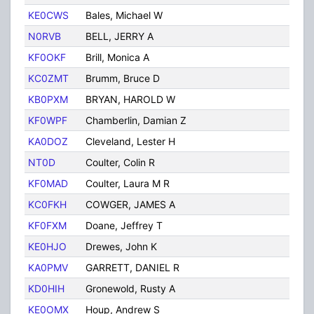
KE0CWS
Bales, Michael W
Des
N0RVB
BELL, JERRY A
DE
KF0OKF
Brill, Monica A
Des
KC0ZMT
Brumm, Bruce D
Des
KB0PXM
BRYAN, HAROLD W
DE
KF0WPF
Chamberlin, Damian Z
Des
KA0DOZ
Cleveland, Lester H
DE
NT0D
Coulter, Colin R
Des
KF0MAD
Coulter, Laura M R
Des
KC0FKH
COWGER, JAMES A
DE
KF0FXM
Doane, Jeffrey T
Des
KE0HJO
Drewes, John K
Des
KA0PMV
GARRETT, DANIEL R
DE
KD0HIH
Gronewold, Rusty A
Des
KE0OMX
Houp, Andrew S
Des