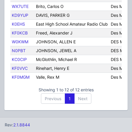
WX7UTE
Brito, Carlos O
Des Moine
KD9YUP
DAVIS, PARKER G
Des Moine
K0EHS
East High School Amateur Radio Club
Des Moine
KF0KCB
Freed, Alexander J
Des Moine
W0KWM
JOHNSON, ALLEN E
DES MOIN
N0PBT
JOHNSON, JEWEL A
DES MOIN
KC0CIP
McGlothlin, Michael R
DES MOIN
KF0VVC
Rinehart, Henry E
Des Moine
KF0MGM
Valle, Rex M
Des Moine
Showing 1 to 12 of 12 entries
Previous
1
Next
Rev:
2.1.8844