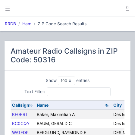
RRDB
Ham
ZIP Code Search Results
Amateur Radio Callsigns in ZIP
Code: 50316
Show
entries
Text Filter:
Callsign
Name
City
KF0RRT
Baker, Maximilian A
Des Moine
KC0CQY
BAUM, GERALD C
Des Moine
WA1FDP
BERGLUND, RAYMOND E
DES MOIN